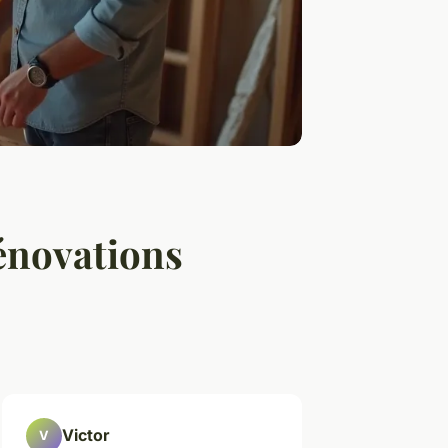
rénovations
Victor
V