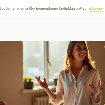
éco
Déménagement
Équipement
Immo
Jardin
Maison
Piscine
Travaux