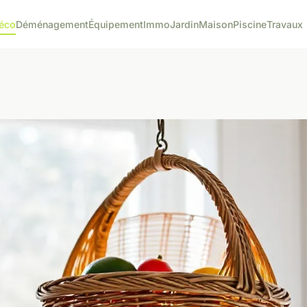
éco
Déménagement
Équipement
Immo
Jardin
Maison
Piscine
Travaux