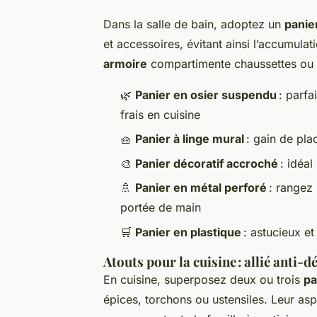
Dans la salle de bain, adoptez un
panie
et accessoires, évitant ainsi l’accumula
armoire
compartimente chaussettes ou bi
🌿
Panier en osier suspendu
: parfa
frais en cuisine
🧺
Panier à linge mural
: gain de pla
🎨
Panier décoratif accroché
: idéal
🚿
Panier en métal perforé
: rangez 
portée de main
🛒
Panier en plastique
: astucieux e
Atouts pour la cuisine : allié anti-d
En cuisine, superposez deux ou trois
pa
épices, torchons ou ustensiles. Leur aspe