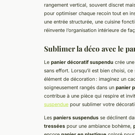
rangement vertical, souvent discret mais
pour optimiser chaque recoin tout en in
une entrée structurée, une cuisine fonct
réinvente l’organisation intérieure de fa
Sublimer la déco avec le p
Le
panier décoratif suspendu
crée une 
sans effort. Lorsqu’il est bien choisi, 
élément de décoration : imaginez un ca
soigneusement rangés dans un
panier p
contribue à une pièce qui respire et invi
suspendue
pour sublimer votre décoration
Les
paniers suspendus
se déclinent da
tressées
pour une ambiance bohème,
encore
panier en plastique
coloré pour 