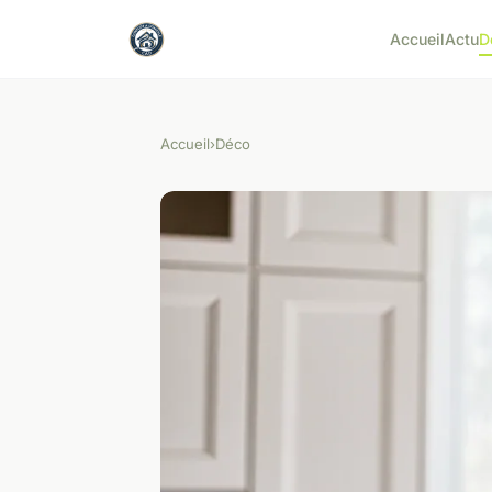
Accueil
Actu
D
Accueil
›
Déco