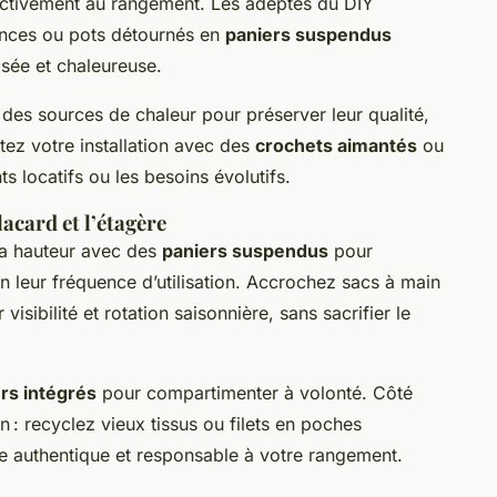
 activement au rangement. Les adeptes du DIY
ances ou pots détournés en
paniers suspendus
sée et chaleureuse.
e des sources de chaleur pour préserver leur qualité,
étez votre installation avec des
crochets aimantés
ou
s locatifs ou les besoins évolutifs.
acard et l’étagère
 la hauteur avec des
paniers suspendus
pour
n leur fréquence d’utilisation. Accrochez sacs à main
isibilité et rotation saisonnière, sans sacrifier le
rs intégrés
pour compartimenter à volonté. Côté
 : recyclez vieux tissus ou filets en poches
he authentique et responsable à votre rangement.