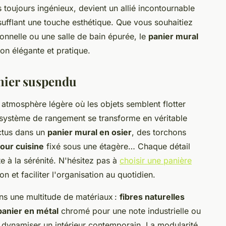
 toujours ingénieux, devient un allié incontournable
sufflant une touche esthétique. Que vous souhaitiez
ionnelle ou une salle de bain épurée, le
panier mural
çon élégante et pratique.
anier suspendu
atmosphère légère où les objets semblent flotter
ce système de rangement se transforme en véritable
ctus dans un
panier mural en osier
, des torchons
our cuisine
fixé sous une étagère… Chaque détail
te à la sérénité. N'hésitez pas à
choisir une panière
 et faciliter l'organisation au quotidien.
ns une multitude de matériaux :
fibres naturelles
panier en métal
chromé pour une note industrielle ou
dynamiser un intérieur contemporain. La modularité