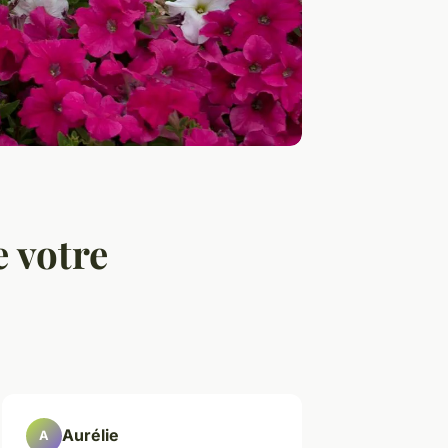
e votre
Aurélie
A