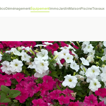
éco
Déménagement
Équipement
Immo
Jardin
Maison
Piscine
Travaux