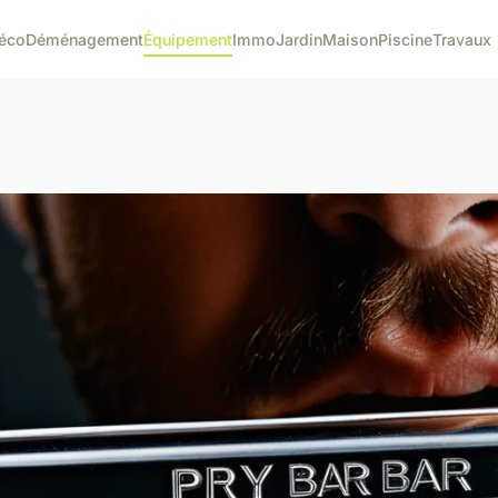
éco
Déménagement
Équipement
Immo
Jardin
Maison
Piscine
Travaux